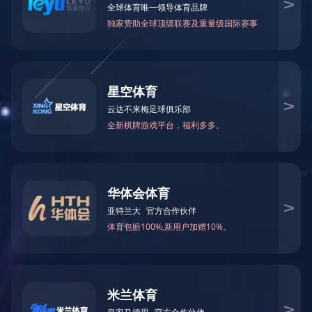
血气生化分析仪
PL2000PLUS