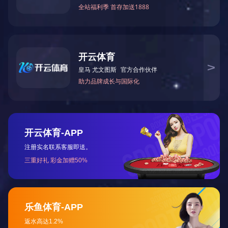
洗板机
DNX-96